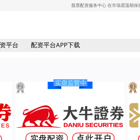
股票配资服务中心 在市场震荡期保
资平台
配资平台APP下载