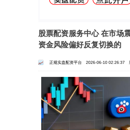
股票配资服务中心 在市场
资金风险偏好反复切换的
正规实盘配资平台
2026-06-10 02:26:37