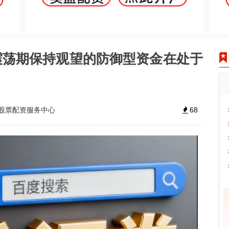
震荡期保持观望的防御型资金在处于
股票配资服务中心
68