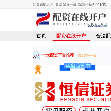
配资在线开户_合法配资平台_配资平台APP下载
首页
配资在线开户
合法配
十大配资平台推荐
共
100
+平台