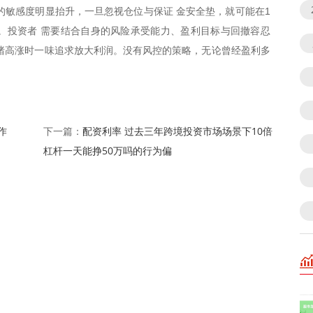
的敏感度明显抬升，一旦忽视仓位与保证 金安全垫，就可能在1
。投资者 需要结合自身的风险承受能力、盈利目标与回撤容忍
绪高涨时一味追求放大利润。没有风控的策略，无论曾经盈利多
作
配资利率 过去三年跨境投资市场场景下10倍
下一篇：
杠杆一天能挣50万吗的行为偏