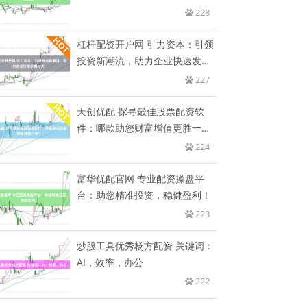
228
杠杆配资开户网 引力资本：引领
投资新潮流，助力企业快速发展
壮
227
天创优配 探寻最佳股票配资软
件：哪款助您财富增值更胜一
筹？
224
富华优配官网 专业配资操盘平
台：助您精准投资，稳健盈利！
223
炒股工具优秀杨方配资 关键词：
AI，效率，办公
222