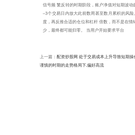
信号频 繁反转的时期阶段，账户净值对短期波动
–3个交易日内放大此前数周甚至数月累积的风险
度，再反推合适的仓位和杠杆 倍数，而不是在情
少，最终都可能归零。 当用户开始要求平台
配资炒股网 处于交易成本上升导致短期操
上一篇：
谨慎的时期的走势格局下,偏好高流