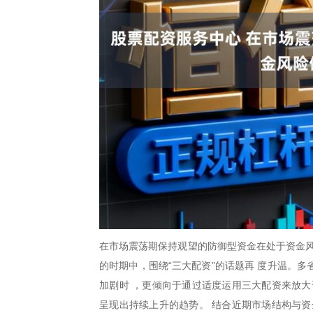
在市场震荡期保持观望的防御型资金在处于资金风
的时期中，围绕“三大配资”的话题再 度升温。
加剧时 ，更倾向于通过适度运用三大配资来放大
呈现出持续上升的趋势。 结合近期市场结构与资