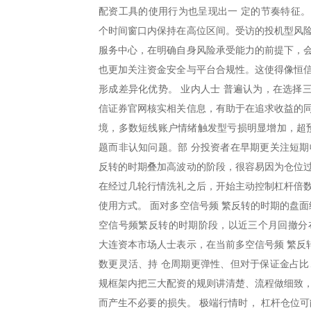
配资工具的使用行为也呈现出一 定的节奏特征。
个时间窗口内保持在高位区间。受访的投机型风险
服务中心，在明确自身风险承受能力的前提下，会
也更加关注资金安全与平台合规性。这使得像恒信
形成差异化优势。 业内人士 普遍认为，在选择
信证券官网核实相关信息，有助于在追求收益的同
境，多数短线账户情绪触发型亏损明显增加，超预
题而非认知问题。部 分投资者在早期更关注短期
反转的时期叠加高波动的阶段，很容易因为仓位过
在经过几轮行情洗礼之后，开始主动控制杠杆倍数
使用方式。 面对多空信号频 繁反转的时期的盘面
空信号频繁反转的时期阶段，以近三个月回撤分布
大连资本市场人士表示，在当前多空信号频 繁反
数更灵活、持 仓周期更弹性、但对于保证金占比
规框架内把三大配资的规则讲清楚、流程做细致，
而产生不必要的损失。 极端行情时， 杠杆仓位