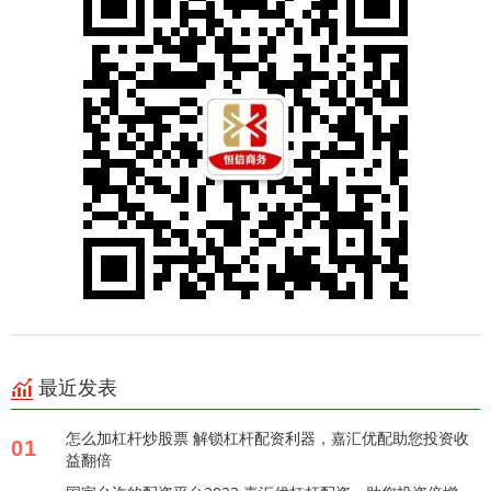
最近发表
怎么加杠杆炒股票 解锁杠杆配资利器，嘉汇优配助您投资收
01
益翻倍