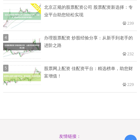
北京正规的股票配资公司 股票配资新选择：专
业平台助您轻松实现
239
4
办理股票配资 炒股经验分享：从新手到老手的
进阶之路
232
5
股票网上配资 佳配资平台：精选榜单，助您财
富增值！
229
友情链接：