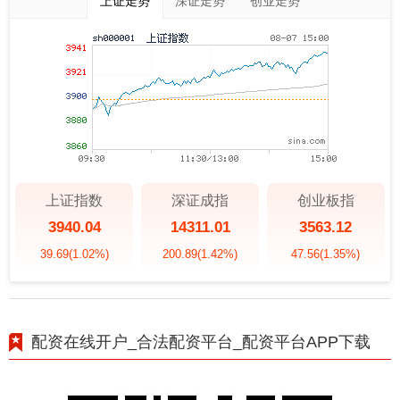
上证走势
深证走势
创业走势
上证指数
深证成指
创业板指
3940.04
14311.01
3563.12
39.69
(1.02%)
200.89
(1.42%)
47.56
(1.35%)
配资在线开户_合法配资平台_配资平台APP下载