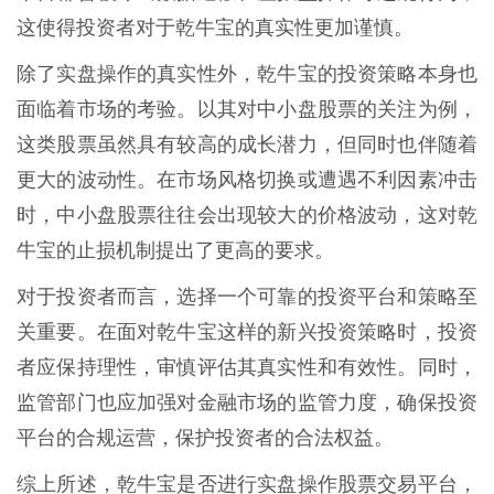
这使得投资者对于乾牛宝的真实性更加谨慎。
除了实盘操作的真实性外，乾牛宝的投资策略本身也
面临着市场的考验。以其对中小盘股票的关注为例，
这类股票虽然具有较高的成长潜力，但同时也伴随着
更大的波动性。在市场风格切换或遭遇不利因素冲击
时，中小盘股票往往会出现较大的价格波动，这对乾
牛宝的止损机制提出了更高的要求。
对于投资者而言，选择一个可靠的投资平台和策略至
关重要。在面对乾牛宝这样的新兴投资策略时，投资
者应保持理性，审慎评估其真实性和有效性。同时，
监管部门也应加强对金融市场的监管力度，确保投资
平台的合规运营，保护投资者的合法权益。
综上所述，乾牛宝是否进行实盘操作股票交易平台，