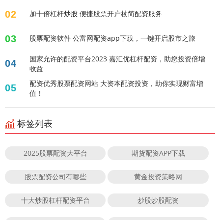
02
加十倍杠杆炒股 便捷股票开户杖简配资服务
03
股票配资软件 公富网配资app下载，一键开启股市之旅
国家允许的配资平台2023 嘉汇优杠杆配资，助您投资倍增
04
收益
配资优秀股票配资网站 大资本配资投资，助你实现财富增
05
值！
标签列表
2025股票配资大平台
期货配资APP下载
股票配资公司有哪些
黄金投资策略网
十大炒股杠杆配资平台
炒股炒股配资