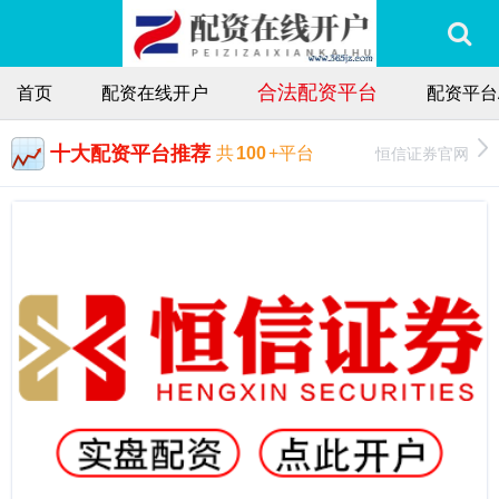
合法配资平台
首页
配资在线开户
配资平台
十大配资平台推荐
恒信证券官网
共
100
+平台