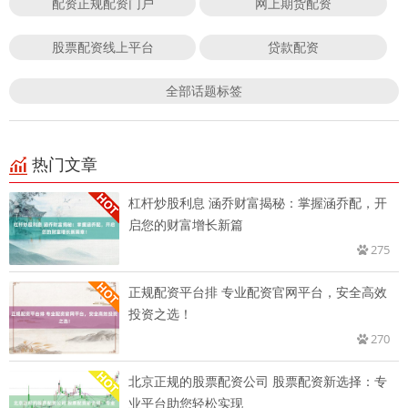
配资正规配资门户
网上期货配资
股票配资线上平台
贷款配资
全部话题标签
热门文章
杠杆炒股利息 涵乔财富揭秘：掌握涵乔配，开
启您的财富增长新篇
275
正规配资平台排 专业配资官网平台，安全高效
投资之选！
270
北京正规的股票配资公司 股票配资新选择：专
业平台助您轻松实现