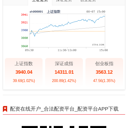
上证指数
深证成指
创业板指
3940.04
14311.01
3563.12
39.69
(1.02%)
200.89
(1.42%)
47.56
(1.35%)
配资在线开户_合法配资平台_配资平台APP下载