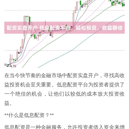
在当今快节奏的金融市场中配资实盘开户，寻找高收
益投资机会至关重要。低息配资平台为投资者提供了
一个绝佳的机会，让他们以较低的成本放大投资收
益。
**什么是低息配资？**
低息配资是一种金融服务，允许投资者借入资金来增