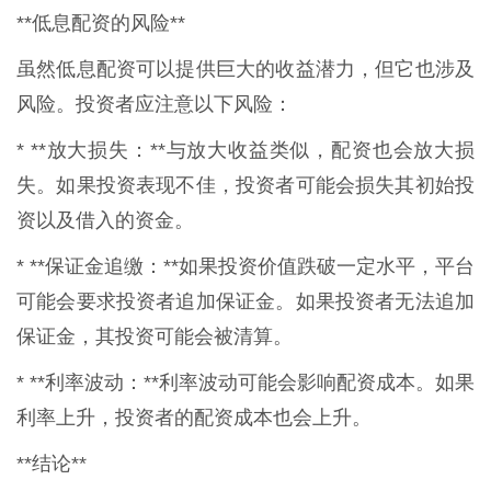
**低息配资的风险**
虽然低息配资可以提供巨大的收益潜力，但它也涉及
风险。投资者应注意以下风险：
* **放大损失：**与放大收益类似，配资也会放大损
失。如果投资表现不佳，投资者可能会损失其初始投
资以及借入的资金。
* **保证金追缴：**如果投资价值跌破一定水平，平台
可能会要求投资者追加保证金。如果投资者无法追加
保证金，其投资可能会被清算。
* **利率波动：**利率波动可能会影响配资成本。如果
利率上升，投资者的配资成本也会上升。
**结论**