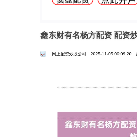
鑫东财有名杨方配资 配资
网上配资炒股公司
2025-11-05 00:09:20