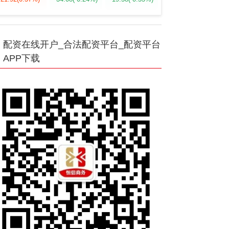
配资在线开户_合法配资平台_配资平台
APP下载