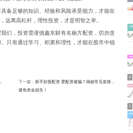
有具备足够的知识、经验和风险承受能力，才能在
，远离高杠杆，理性投资，才是明智之举。
醒我们，投资需谨慎鑫东财有名杨方配资，切勿贪
博。只有通过学习、积累和理性，才能在股市中稳
4
，
新手炒股配资 爱配资被骗？揭秘常见套路，
下一篇：
避免资金损失！
5