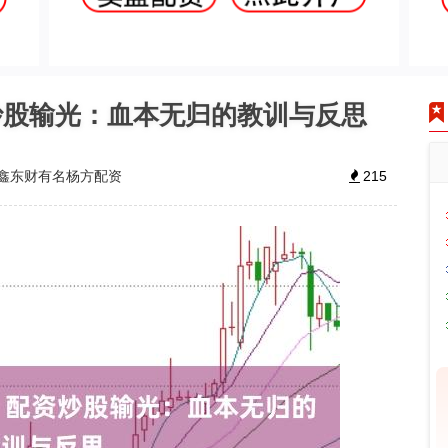
炒股输光：血本无归的教训与反思
鑫东财有名杨方配资
215