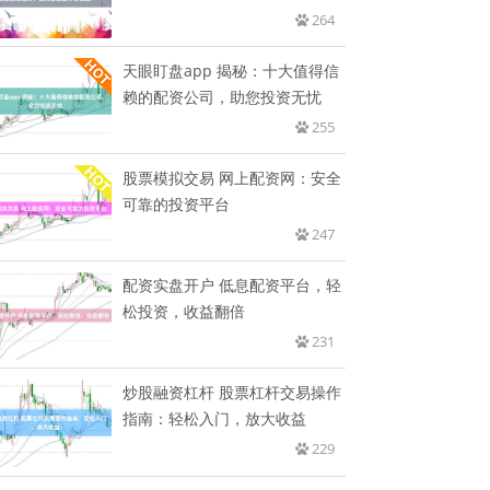
助
264
天眼盯盘app 揭秘：十大值得信
赖的配资公司，助您投资无忧
255
股票模拟交易 网上配资网：安全
可靠的投资平台
247
配资实盘开户 低息配资平台，轻
松投资，收益翻倍
231
炒股融资杠杆 股票杠杆交易操作
指南：轻松入门，放大收益
229