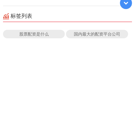
标签列表
股票配资是什么
国内最大的配资平台公司
股票有杠杆吗
鼎盛配资
股票鑫东财配资
证券配资公司
股票怎么赚钱
配资 股票
配资网排名
邢台配资平台
配资平台173bx
股票配资相关推荐
全部话题标签