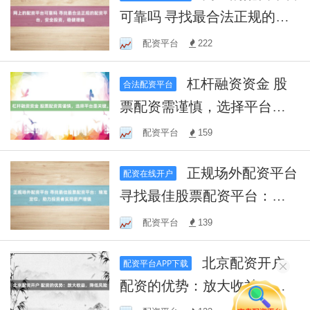
可靠吗 寻找最合法正规的配
资平台，安全投资，稳健增
配资平台
222
值
杠杆融资资金 股
合法配资平台
票配资需谨慎，选择平台是
关键。
配资平台
159
正规场外配资平台
配资在线开户
寻找最佳股票配资平台：精
准定位，助力投资者实现资
配资平台
139
产增值
北京配资开户
配资平台APP下载
配资的优势：放大收益，降
低风险