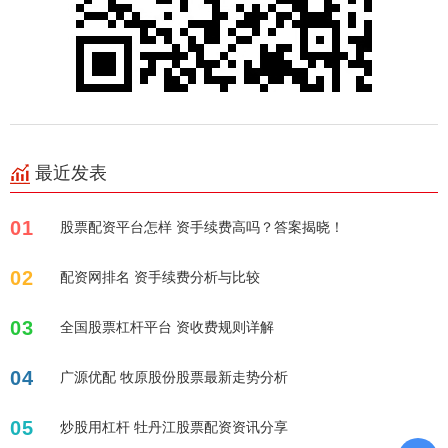
最近发表
01
股票配资平台怎样 资手续费高吗？答案揭晓！
02
配资网排名 资手续费分析与比较
03
全国股票杠杆平台 资收费规则详解
04
广源优配 牧原股份股票最新走势分析
05
炒股用杠杆 牡丹江股票配资资讯分享