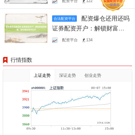
配资平台
122
配资爆仓还用还吗
合法配资平台
证券配资开户：解锁财富新
篇章，轻松撬动资本杠杆
配资平台
134
行情指数
上证走势
深证走势
创业走势