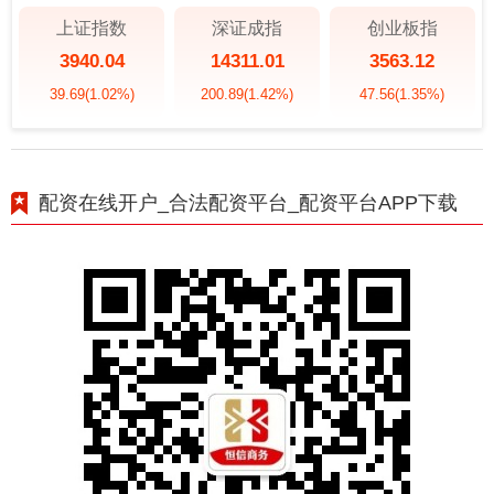
上证指数
深证成指
创业板指
3940.04
14311.01
3563.12
39.69
(1.02%)
200.89
(1.42%)
47.56
(1.35%)
配资在线开户_合法配资平台_配资平台APP下载