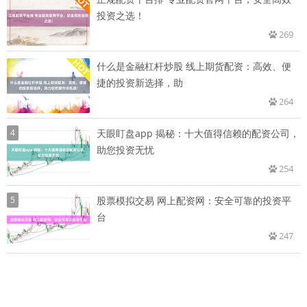
投资之选！
269
什么是金融杠杆炒股 线上期货配资：高效、便
捷的投资新选择，助
264
4
天眼盯盘app 揭秘：十大值得信赖的配资公司，
助您投资无忧
254
5
股票模拟交易 网上配资网：安全可靠的投资平
台
247