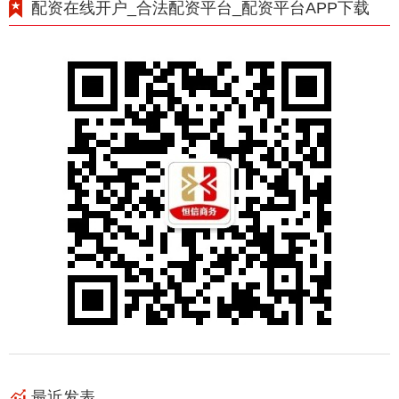
配资在线开户_合法配资平台_配资平台APP下载
最近发表