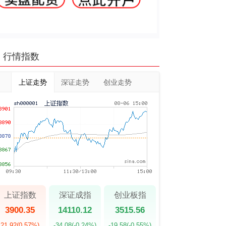
行情指数
上证走势
深证走势
创业走势
上证指数
深证成指
创业板指
3900.35
14110.12
3515.56
21.92
(0.57%)
-34.08
(-0.24%)
-19.58
(-0.55%)