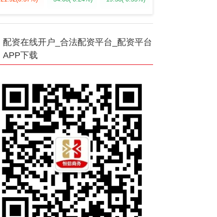
配资在线开户_合法配资平台_配资平台
APP下载