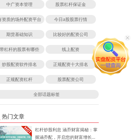
中广资本管理
股票杠杆保证金
有资质的场外配资平台
今日a股股票行情
期货基础知识
比较好的配资公司
带杠杆的股票有哪些
线上配资
炒股配资软件排名
正规配资十大排名
正规配资杠杆
股票配资公司
全部话题标签
热门文章
杠杆炒股利息 涵乔财富揭秘：掌
握涵乔配，开启您的财富增长新