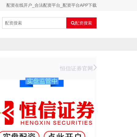
配资在线开户_合法配资平台_配资平台APP下载
配资搜索
恒信证券官网