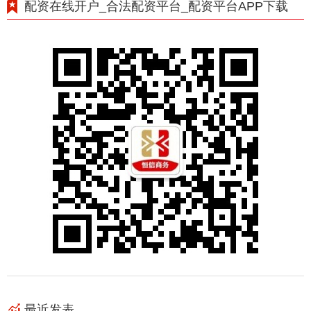
配资在线开户_合法配资平台_配资平台APP下载
最近发表