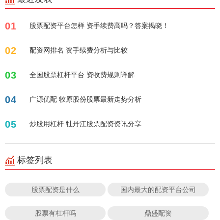
01
股票配资平台怎样 资手续费高吗？答案揭晓！
02
配资网排名 资手续费分析与比较
03
全国股票杠杆平台 资收费规则详解
04
广源优配 牧原股份股票最新走势分析
05
炒股用杠杆 牡丹江股票配资资讯分享
标签列表
股票配资是什么
国内最大的配资平台公司
股票有杠杆吗
鼎盛配资